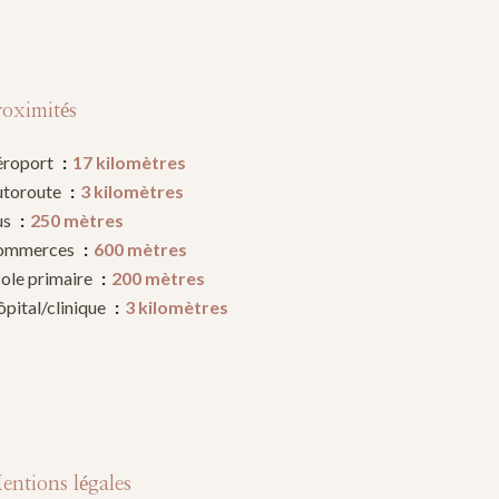
roximités
éroport
17 kilomètres
utoroute
3 kilomètres
us
250 mètres
ommerces
600 mètres
ole primaire
200 mètres
pital/clinique
3 kilomètres
entions légales