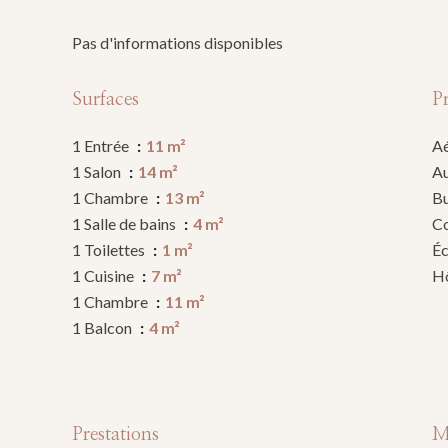
Pas d'informations disponibles
Surfaces
P
1 Entrée
11 m²
A
1 Salon
14 m²
A
1 Chambre
13 m²
B
1 Salle de bains
4 m²
C
1 Toilettes
1 m²
Éc
1 Cuisine
7 m²
Hô
1 Chambre
11 m²
1 Balcon
4 m²
Prestations
M