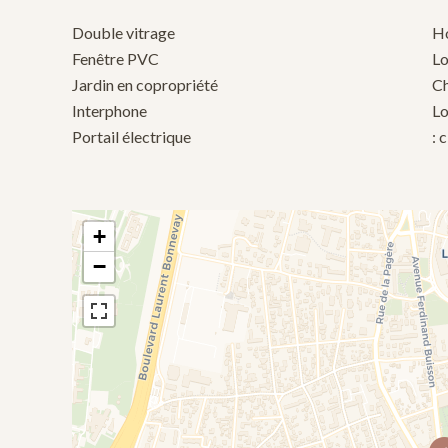
Double vitrage
Ho
Fenêtre PVC
Lo
Jardin en copropriété
C
Interphone
Lo
Portail électrique
: 
+
−