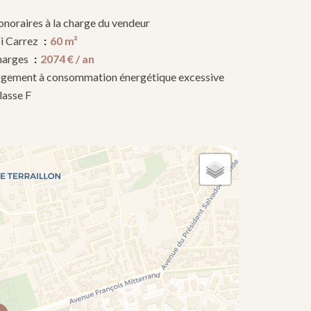
noraires à la charge du vendeur
i Carrez
60 m²
harges
2074 € / an
gement à consommation énergétique excessive
classe F